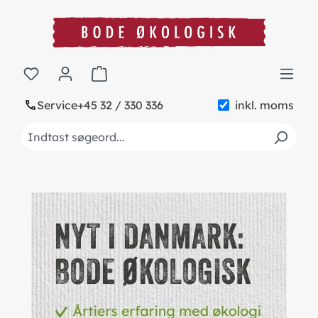
in content
Shopping cart contains 0 items. The cart to
Service
+45 32 / 330 336
inkl. moms
Skip slider