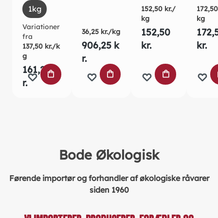
urter og
500 g
1kg
152,50 kr./
172,50
olivenol
med
kg
kg
ie
urter
Variationer
152,50
172,
36,25 kr./kg
olive
fra
906,25 k
kr.
kr.
ie
137,50 kr./k
g
r.
161,25 k
LÆG I INDKØBSKURVEN
LÆG I INDKØBSKURVEN
LÆG I INDKØ
L
r.
Bode Økologisk
Førende importør og forhandler af økologiske råvarer
siden 1960