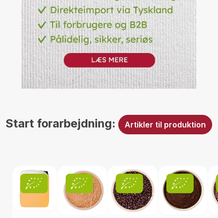
B2B Inquiry
Start forarbejdning:
Artikler til produktion
Skip product gallery