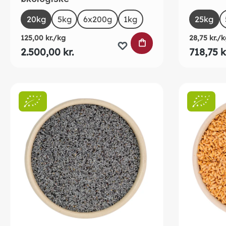
Select
Selec
Size
Size
20kg
5kg
6x200g
1kg
25kg
125,00 kr./kg
28,75 kr./k
LÆG I INDKØBSK
2.500,00 kr.
718,75 k