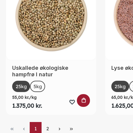
Uskallede økologiske
Lyse øko
hampfrø I natur
Select
Selec
Size
Size
25kg
5kg
25kg
55,00 kr./kg
65,00 kr./
LÆG I INDKØBSK
1.375,00 kr.
1.625,00
Page
Page
1
2