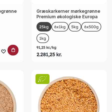
egrønne
Græskarkerner mørkegrønne
Premium økologiske Europa
Select
Size
25kg
(This option is currently unavailable.)
6x1kg
5kg
6x500g
(This op
ntly unavailable.)
1kg
91,25 kr./kg
LÆG I INDKØBSKURVEN
2.281,25 kr.