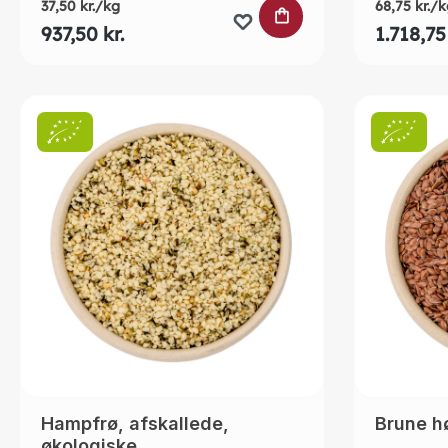
37,50 kr./kg
68,75 kr./k
LÆG I INDKØBSK
937,50 kr.
1.718,75 
Hampfrø, afskallede,
Brune hø
økologiske