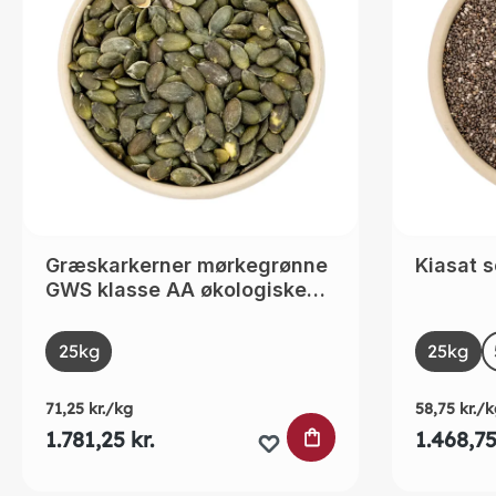
Græskarkerner mørkegrønne
Kiasat s
GWS klasse AA økologiske
Kina
Select
Selec
Size
Size
25kg
25kg
71,25 kr./kg
58,75 kr./k
LÆG I INDKØBSK
1.781,25 kr.
1.468,75