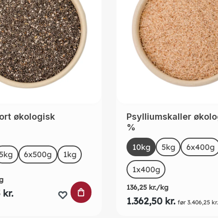
ort økologisk
Psylliumskaller økolo
%
Select
Size
10kg
5kg
(This option 
6x400g
t
5kg
6x500g
1kg
1x400g
g
136,25 kr./kg
URVEN
LÆG I INDKØBSKURVEN
 kr.
1.362,50 kr.
før 3.406,25 kr