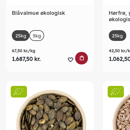
Blåvalmue økologisk
Hørfrø,
økologi
Select
Selec
Size
Size
25kg
5kg
(This option is currently unavailable.)
25kg
67,50 kr./kg
42,50 kr./
LÆG I INDKØBSK
1.687,50 kr.
1.062,50