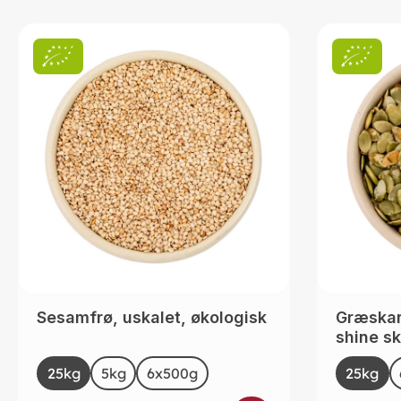
Sesamfrø, uskalet, økologisk
Græskar
shine sk
Select
Selec
Size
Size
25kg
5kg
6x500g
25kg