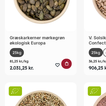
Græskarkerner mørkegrøn
V. Solsi
økologisk Europa
Confect
Select
Selec
Size
Size
25kg
25kg
81,25 kr./kg
36,25 kr./k
LÆG I INDKØBSK
2.031,25 kr.
906,25 k