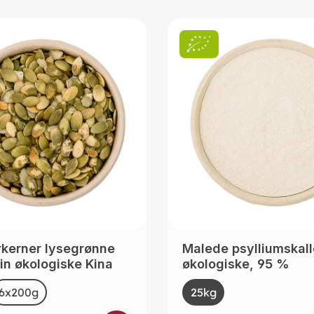
kerner lysegrønne
Malede psylliumskall
in økologiske Kina
økologiske, 95 %
t
Select
Size
6x200g
(This option is currently unavailable.)
25kg
(This option is curre