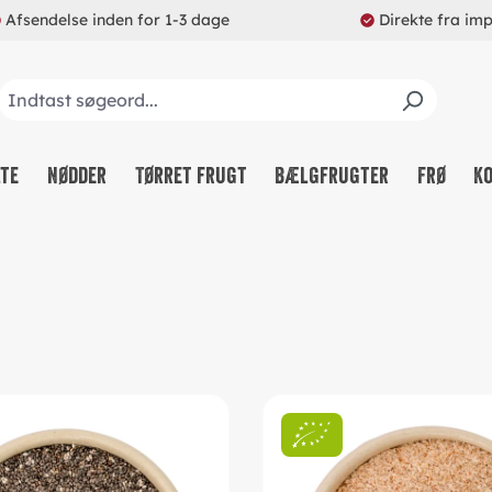
Afsendelse inden for 1-3 dage
Direkte fra im
lte
Nødder
Tørret frugt
Bælgfrugter
Frø
K