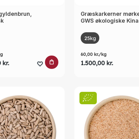
 gyldenbrun,
Græskarkerner mørk
sk
GWS økologiske Kina
t
Select
Size
25kg
(This option is curre
kg
60,00 kr./kg
URVEN
LÆG I INDKØBSKURVEN
 kr.
1.500,00 kr.