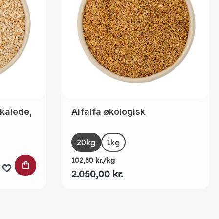
skalede,
Alfalfa økologisk
Select
Size
20kg
(This option is currently unavailable.)
1kg
102,50 kr./kg
LÆG I INDKØBSKURVEN
2.050,00 kr.