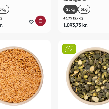
t
Select
Size
5kg
25kg
5kg
g
43,75 kr./kg
URVEN
LÆG I INDKØBSKURVEN
r.
1.093,75 kr.