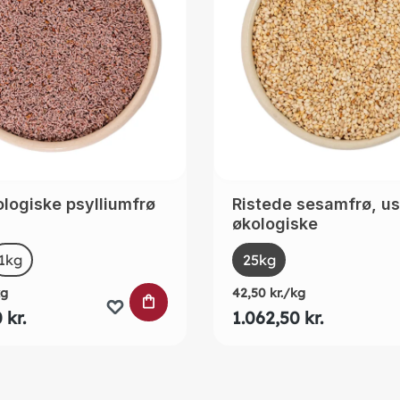
logiske psylliumfrø
Ristede sesamfrø, u
økologiske
t
Select
Size
1kg
(This option is currently unavailable.)
25kg
kg
42,50 kr./kg
URVEN
LÆG I INDKØBSKURVEN
 kr.
1.062,50 kr.