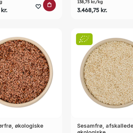
g
138,75 kr./kg
URVEN
LÆG I INDKØBSKURVEN
kr.
3.468,75 kr.
rfrø, økologiske
Sesamfrø, afskallede
økologiske