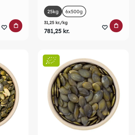
Select
Size
25kg
6x500g
31,25 kr./kg
LÆG I INDKØBSKURVEN
LÆG I 
781,25 kr.