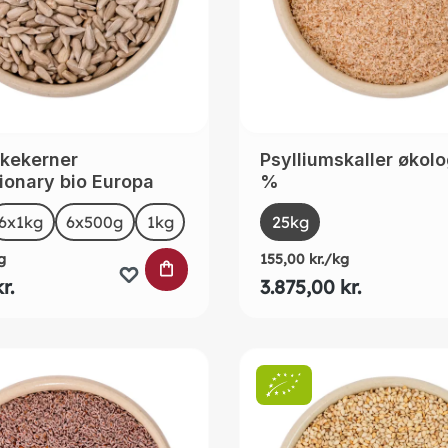
kkekerner
Psylliumskaller økolo
ionary bio Europa
%
t
Select
Size
6x1kg
6x500g
1kg
25kg
(This option is curre
g
155,00 kr./kg
URVEN
LÆG I INDKØBSKURVEN
r.
3.875,00 kr.