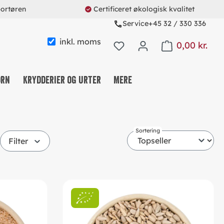
portøren
Certificeret økologisk kvalitet
Service
+45 32 / 330 336
inkl. moms
0,00 kr.
Shopping cart con
orn
Krydderier og urter
Mere
KAFFE & TE & KAKAO
Sortering
NØDDE-, FRUGT- OG FRØMIX
Filter
SLIK OG SNACKS
MÜSLI & CO.
PROTEINS & FITNESS
REUSABLE SYSTEM
SØDEMIDDEL