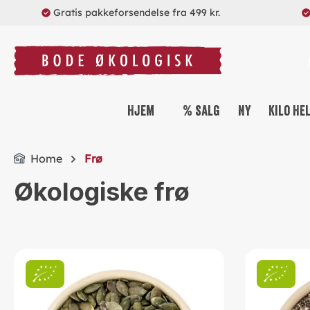
Gratis pakkeforsendelse fra 499 kr.
search
Skip to main navigation
Hjem
% salg
Ny
Kilo He
Home
Frø
Økologiske frø