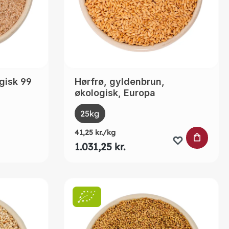
gisk 99
Hørfrø, gyldenbrun,
økologisk, Europa
Select
Size
ntly unavailable.)
25kg
41,25 kr./kg
LÆG I 
1.031,25 kr.