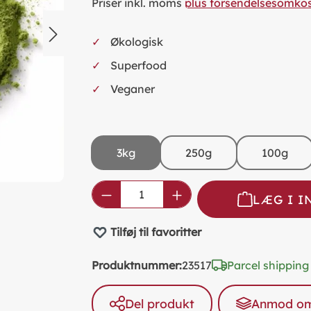
Priser inkl. moms
plus forsendelsesomko
Økologisk
Superfood
Veganer
3kg
250g
100g
Product Quantity: Enter the
LÆG I 
Tilføj til favoritter
Produktnummer:
23517
Parcel shipping
Del produkt
Anmod om 