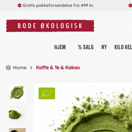
Gratis pakkeforsendelse fra 499 kr.
search
Skip to main navigation
Hjem
% salg
Ny
Kilo He
Home
Kaffe & Te & Kakao
Skip image gallery