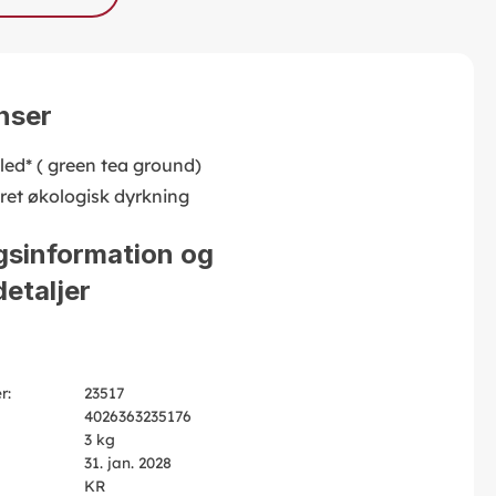
nser
led* ( green tea ground)
eret økologisk dyrkning
gsinformation og
etaljer
r:
23517
4026363235176
3 kg
31. jan. 2028
KR