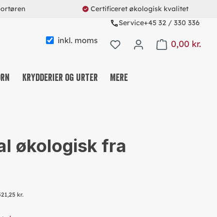
portøren
Certificeret økologisk kvalitet
Service
+45 32 / 330 336
inkl. moms
0,00 kr.
Shopping cart con
orn
Krydderier og urter
Mere
KAFFE & TE & KAKAO
NØDDE-, FRUGT- OG FRØMIX
l økologisk fra
SLIK OG SNACKS
MÜSLI & CO.
PROTEINS & FITNESS
521,25 kr.
REUSABLE SYSTEM
SØDEMIDDEL