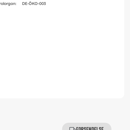
rolorgan:
DE-ÖKO-003
Forsendelse