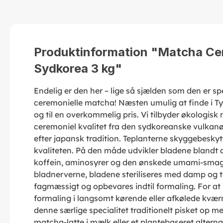
Produktinformation "Matcha Cer
Sydkorea 3 kg"
Endelig er den her – lige så sjælden som den er s
ceremonielle matcha! Næsten umulig at finde i Tys
og til en overkommelig pris. Vi tilbyder økologisk
ceremoniel kvalitet fra den sydkoreanske vulkanø 
efter japansk tradition. Teplanterne skyggebesky
kvaliteten. På den måde udvikler bladene blandt an
koffein, aminosyrer og den ønskede umami-smag.
bladnerverne, bladene steriliseres med damp og t
fagmæssigt og opbevares indtil formaling. For at 
formaling i langsomt kørende eller afkølede kværn
denne særlige specialitet traditionelt pisket op m
matcha-latte i mælk eller et plantebaseret alternat