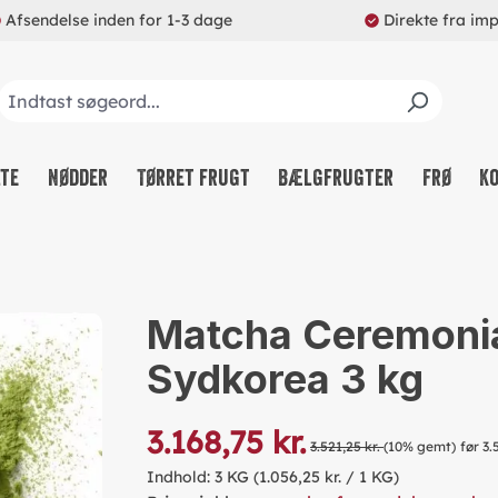
Afsendelse inden for 1-3 dage
Direkte fra im
lte
Nødder
Tørret frugt
Bælgfrugter
Frø
K
Matcha Ceremonia
Sydkorea 3 kg
3.168,75 kr.
3.521,25 kr.
(10% gemt)
før 3.
Indhold:
3 KG
(1.056,25 kr. / 1 KG)