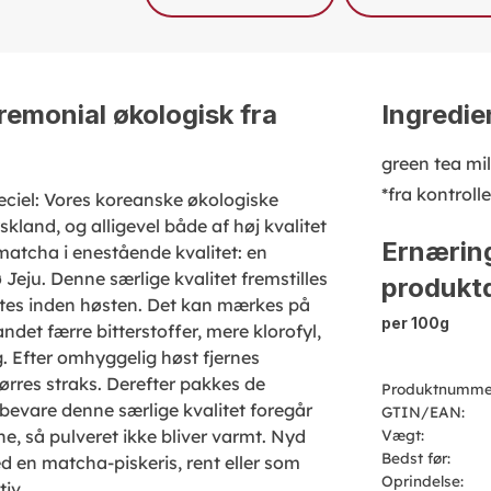
emonial økologisk fra
Ingredie
green tea mil
*fra kontroll
peciel: Vores koreanske økologiske
kland, og alligevel både af høj kvalitet
Ernærin
 matcha i enestående kvalitet: en
Jeju. Denne særlige kvalitet fremstilles
produktd
ttes inden høsten. Det kan mærkes på
per 100g
det færre bitterstoffer, mere klorofyl,
 Efter omhyggelig høst fjernes
ørres straks. Derefter pakkes de
Produktnumme
bevare denne særlige kvalitet foregår
GTIN/EAN:
e, så pulveret ikke bliver varmt. Nyd
Vægt:
Bedst før:
ed en matcha-piskeris, rent eller som
Oprindelse:
iv.