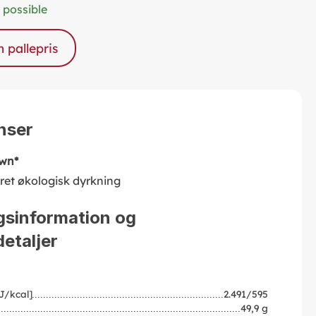
 possible
pallepris
nser
wn*
eret økologisk dyrkning
gsinformation og
etaljer
J/kcal]
2.491/595
49,9 g