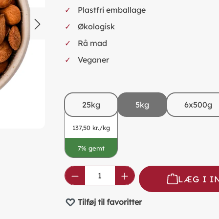
Plastfri emballage
Økologisk
Rå mad
Veganer
25kg
5kg
6x500g
137,50 kr./kg
7% gemt
Product Quantity: Enter the
LÆG I 
Tilføj til favoritter