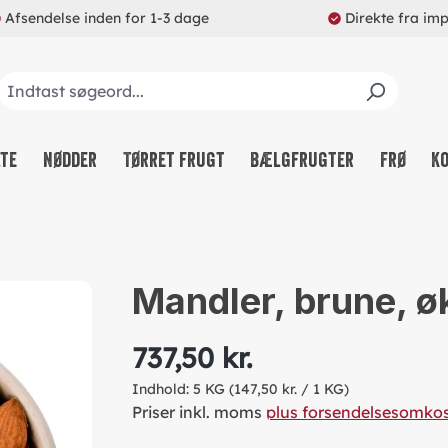
Afsendelse inden for 1-3 dage
Direkte fra im
lte
Nødder
Tørret frugt
Bælgfrugter
Frø
K
Mandler, brune, ø
737,50 kr.
Indhold:
5 KG
(147,50 kr. / 1 KG)
Priser inkl. moms
plus forsendelsesomko