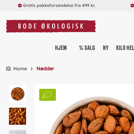
Gratis pakkeforsendelse fra 499 kr.
search
Skip to main navigation
Hjem
% salg
Ny
Kilo He
Home
Nødder
Skip image gallery