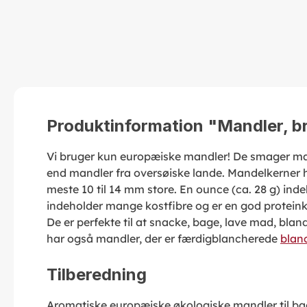
Produktinformation "Mandler, br
Vi bruger kun europæiske mandler! De smager m
end mandler fra oversøiske lande. Mandelkerner ha
meste 10 til 14 mm store. En ounce (ca. 28 g) indeh
indeholder mange kostfibre og er en god proteinki
De er perfekte til at snacke, bage, lave mad, bland
har også mandler, der er færdigblancherede
blan
Tilberedning
Aromatiske europæiske økologiske mandler til b