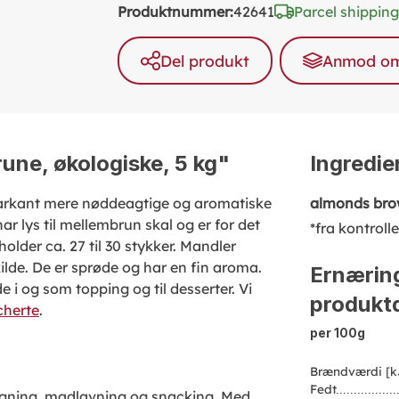
Produktnummer:
42641
Parcel shipping
Del produkt
Anmod om 
une, økologiske, 5 kg"
Ingredie
arkant mere nøddeagtige og aromatiske
almonds bro
r lys til mellembrun skal og er for det
*fra kontroll
older ca. 27 til 30 stykker. Mandler
lde. De er sprøde og har en fin aroma.
Ernærin
e i og som topping og til desserter. Vi
produktd
cherte
.
per 100g
Brændværdi [k
Fedt
agning, madlavning og snacking. Med