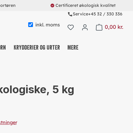
portøren
Certificeret økologisk kvalitet
Service
+45 32 / 330 336
inkl. moms
0,00 kr.
Shopping cart con
orn
Krydderier og urter
Mere
KAFFE & TE & KAKAO
NØDDE-, FRUGT- OG FRØMIX
kologiske, 5 kg
SLIK OG SNACKS
MÜSLI & CO.
PROTEINS & FITNESS
REUSABLE SYSTEM
stninger
SØDEMIDDEL