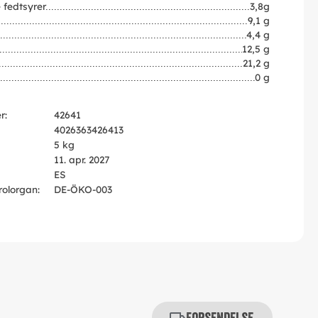
 fedtsyrer
3,8g
9,1 g
4,4 g
12,5 g
21,2 g
0 g
r:
42641
4026363426413
5 kg
11. apr. 2027
ES
rolorgan:
DE-ÖKO-003
Forsendelse