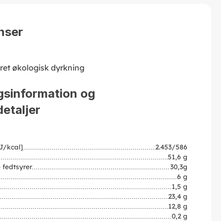
nser
eret økologisk dyrkning
gsinformation og
etaljer
J/kcal]
2.453/586
51,6 g
 fedtsyrer
30,3g
6 g
1,5 g
23,4 g
12,8 g
0,2 g