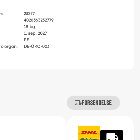
r:
23277
4026363232779
15 kg
1. sep. 2027
PE
rolorgan:
DE-ÖKO-003
Forsendelse