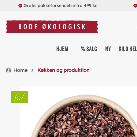
Gratis pakkeforsendelse fra 499 kr.
search
Skip to main navigation
Hjem
% salg
Ny
Kilo He
Home
Køkken og produktion
Skip image gallery