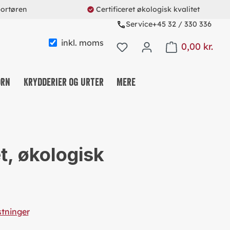
portøren
Certificeret økologisk kvalitet
Service
+45 32 / 330 336
inkl. moms
0,00 kr.
Shopping cart con
orn
Krydderier og urter
Mere
KAFFE & TE & KAKAO
NØDDE-, FRUGT- OG FRØMIX
t, økologisk
SLIK OG SNACKS
MÜSLI & CO.
PROTEINS & FITNESS
REUSABLE SYSTEM
stninger
SØDEMIDDEL