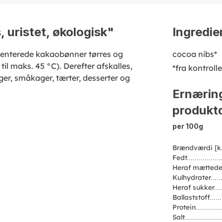
 uristet, økologisk"
Ingredie
rmenterede kakaobønner tørres og
cocoa nibs*
til maks. 45 °C). Derefter afskalles,
*fra kontroll
ger, småkager, tærter, desserter og
Ernærin
produktd
per 100g
Brændværdi [k
Fedt
Heraf mættede
Kulhydrater
Heraf sukker
Ballaststoff
Protein
Salt