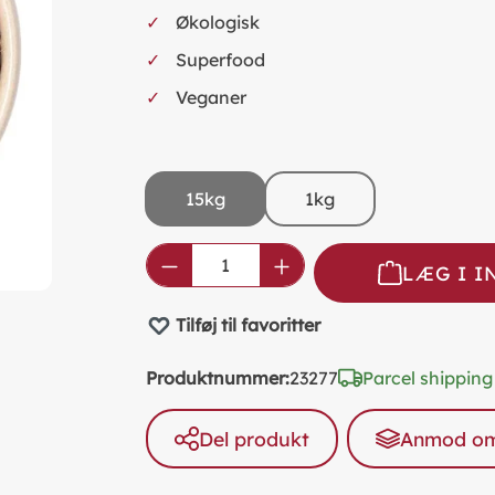
Økologisk
Superfood
Veganer
15kg
1kg
Product Quantity: Enter the
LÆG I 
Tilføj til favoritter
Produktnummer:
23277
Parcel shipping
Del produkt
Anmod om 