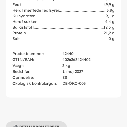
Fedt
49,9 g
Heraf mættede fedtsyrer
3,8g
Kulhydrater
9,1 g
Heraf sukker
4,4 g
Ballaststoff
12,5 g
Protein
21,2 g
Salt
0 g
Produktnummer:
42440
GTIN/EAN:
4026363424402
Vægt:
3 kg
Bedst før:
1. maj 2027
Oprindelse:
ES
Økologisk kontrolorgan:
DE-ÖKO-003