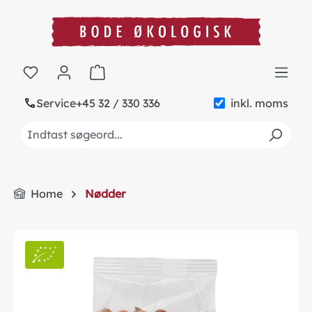
in content
Shopping cart contains 0 items. The cart to
Service
+45 32 / 330 336
inkl. moms
Home
Nødder
Skip image gallery