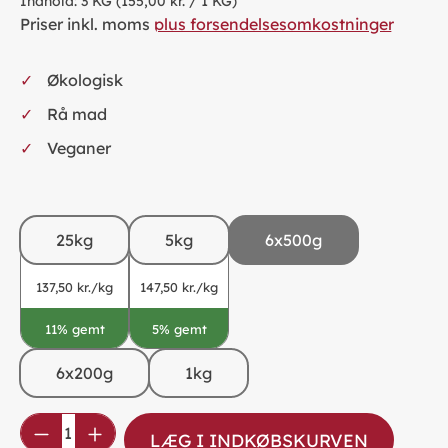
Indhold:
3 KG
(155,00 kr. / 1 KG)
Priser inkl. moms
plus forsendelsesomkostninger
Økologisk
Rå mad
Veganer
25kg
5kg
6x500g
137,50 kr./kg
147,50 kr./kg
11% gemt
5% gemt
6x200g
1kg
Product Quantity: Enter the desired amou
LÆG I INDKØBSKURVEN