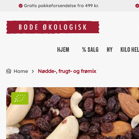
Gratis pakkeforsendelse fra 499 kr.
search
Skip to main navigation
Hjem
% salg
Ny
Kilo He
Home
Nødde-, frugt- og frømix
Skip image gallery