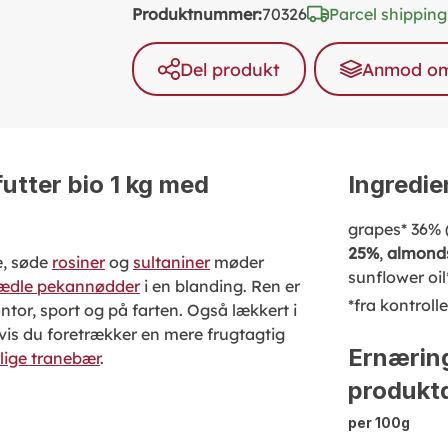
Produktnummer:
70326
Parcel shipping
Del produkt
Anmod om 
utter bio 1 kg med
Ingredie
grapes* 36% (
25%
,
almond
e, søde
rosiner
og
sultaniner
møder
sunflower oil
ædle pekannødder
i en blanding. Ren er
*fra kontroll
ontor, sport og på farten. Også lækkert i
Hvis du foretrækker en mere frugtagtig
Ernærin
lige tranebær
.
produktd
per 100g