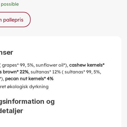
 possible
pallepris
nser
 grapes* 99, 5%, sunflower oil*),
cashew kernels*
s brown* 22%
, sultanas* 12% ( sultanas* 99, 5%,
*),
pecan nut kernels* 4%
eret økologisk dyrkning
gsinformation og
etaljer