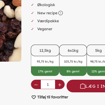
Økologisk
New recipe
Værdipakke
Veganer
12,5kg
6x1kg
5kg
93,75 kr./kg
103,75 kr./kg
98,75 kr./
17% gemt
8% gemt
12% gem
Product Quantity: Enter the
LÆG I 
Tilføj til favoritter