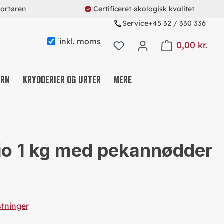
portøren
Certificeret økologisk kvalitet
Service
+45 32 / 330 336
inkl. moms
0,00 kr.
Shopping cart con
orn
Krydderier og urter
Mere
KAFFE & TE & KAKAO
NØDDE-, FRUGT- OG FRØMIX
io 1 kg med pekannødder
SLIK OG SNACKS
MÜSLI & CO.
PROTEINS & FITNESS
REUSABLE SYSTEM
stninger
SØDEMIDDEL