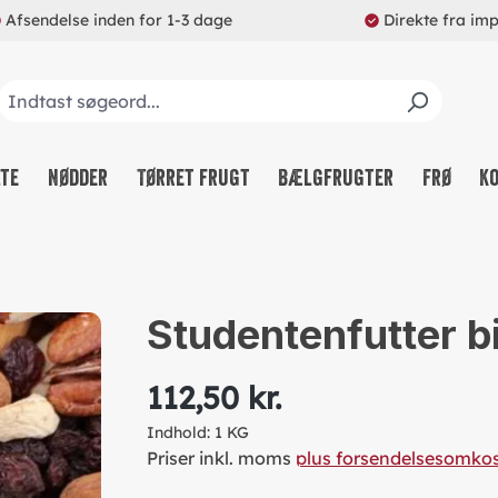
Afsendelse inden for 1-3 dage
Direkte fra im
lte
Nødder
Tørret frugt
Bælgfrugter
Frø
K
Studentenfutter b
112,50 kr.
Indhold:
1 KG
Priser inkl. moms
plus forsendelsesomko