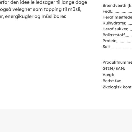
for den ideelle ledsager til lange dage
Brændværdi [k
r også velegnet som topping til müsli,
Fedt
er, energikugler og müslibarer.
Heraf mættede
Kulhydrater
Heraf sukker
Ballaststoff
Protein
Salt
Produktnumme
GTIN/EAN:
Vægt:
Bedst før:
Økologisk kont