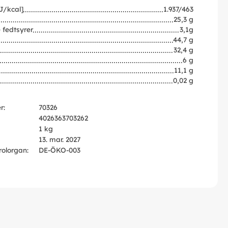
J/kcal]
1.937/463
25,3 g
 fedtsyrer
3,1g
44,7 g
32,4 g
6 g
11,1 g
0,02 g
r:
70326
4026363703262
1 kg
13. mar. 2027
rolorgan:
DE-ÖKO-003