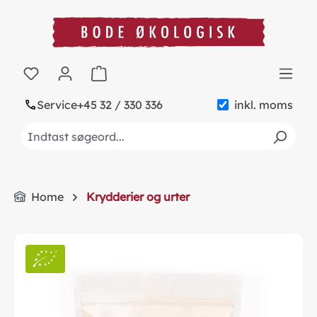
in content
Shopping cart contains 0 items. The cart to
Service
+45 32 / 330 336
inkl. moms
Home
Krydderier og urter
Skip image gallery