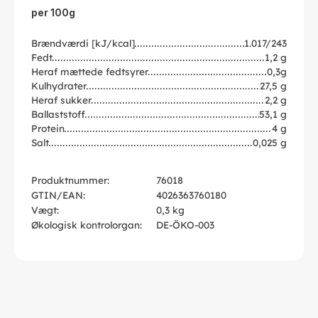
per 100g
Brændværdi [kJ/kcal]
1.017/243
Fedt
1,2 g
Heraf mættede fedtsyrer
0,3g
Kulhydrater
27,5 g
Heraf sukker
2,2 g
Ballaststoff
53,1 g
Protein
4 g
Salt
0,025 g
Produktnummer:
76018
GTIN/EAN:
4026363760180
Vægt:
0,3 kg
Økologisk kontrolorgan:
DE-ÖKO-003