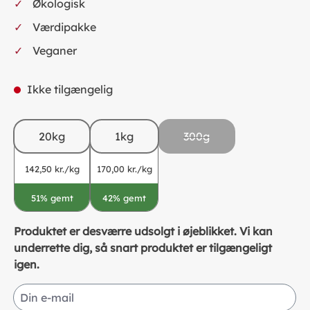
Økologisk
Værdipakke
Veganer
Ikke tilgængelig
20kg
1kg
300g
(This option is currently
142,50 kr./kg
170,00 kr./kg
51% gemt
42% gemt
Produktet er desværre udsolgt i øjeblikket. Vi kan
underrette dig, så snart produktet er tilgængeligt
igen.
Din e-mail