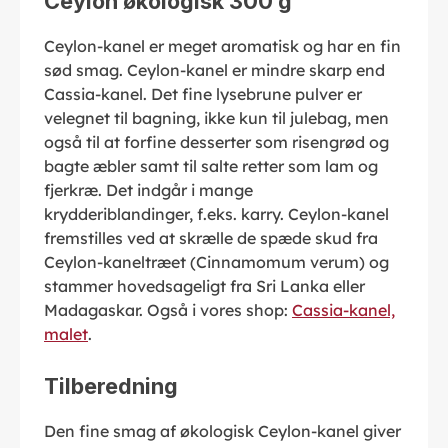
Ceylon økologisk 300 g"
Ceylon-kanel er meget aromatisk og har en fin
sød smag. Ceylon-kanel er mindre skarp end
Cassia-kanel. Det fine lysebrune pulver er
velegnet til bagning, ikke kun til julebag, men
også til at forfine desserter som risengrød og
bagte æbler samt til salte retter som lam og
fjerkræ. Det indgår i mange
krydderiblandinger, f.eks. karry. Ceylon-kanel
fremstilles ved at skrælle de spæde skud fra
Ceylon-kaneltræet (Cinnamomum verum) og
stammer hovedsageligt fra Sri Lanka eller
Madagaskar. Også i vores shop:
Cassia-kanel,
malet
.
Tilberedning
Den fine smag af økologisk Ceylon-kanel giver