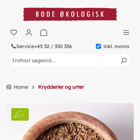
in content
Shopping cart contains 0 items. The cart to
Service
+45 32 / 330 336
inkl. moms
Home
Krydderier og urter
Skip image gallery