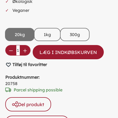
Økologisk
Veganer
20kg
1kg
300g
Product Quantity: Enter the desired amou
LÆG I INDKØBSKURVEN
Tilføj til favoritter
Produktnummer:
20758
Parcel shipping possible
Del produkt