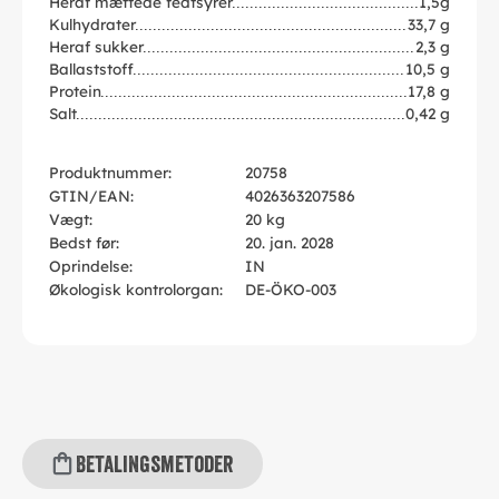
Heraf mættede fedtsyrer
1,5g
Kulhydrater
33,7 g
Heraf sukker
2,3 g
Ballaststoff
10,5 g
Protein
17,8 g
Salt
0,42 g
Produktnummer:
20758
GTIN/EAN:
4026363207586
Vægt:
20 kg
Bedst før:
20. jan. 2028
Oprindelse:
IN
Økologisk kontrolorgan:
DE-ÖKO-003
Betalingsmetoder