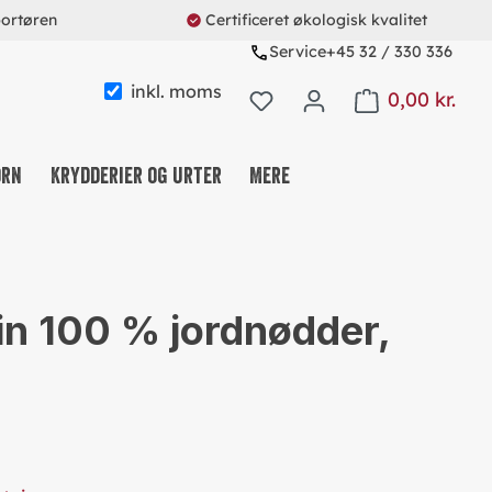
portøren
Certificeret økologisk kvalitet
Service
+45 32 / 330 336
inkl. moms
0,00 kr.
Shopping cart con
orn
Krydderier og urter
Mere
KAFFE & TE & KAKAO
NØDDE-, FRUGT- OG FRØMIX
in 100 % jordnødder,
SLIK OG SNACKS
MÜSLI & CO.
PROTEINS & FITNESS
REUSABLE SYSTEM
SØDEMIDDEL