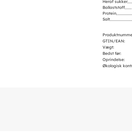
Heraf sukker
Ballaststoff
Protein
Salt
Produktnumme
GTIN/EAN:
Vægt:
Bedst før:
Oprindelse:
Økologisk kont