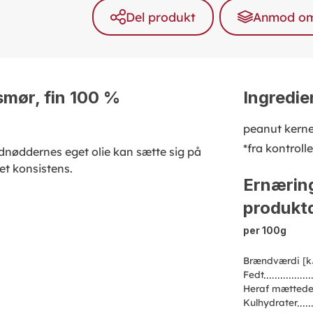
Del produkt
Anmod om 
mør, fin 100 %
Ingredie
peanut kerne
*fra kontroll
rdnøddernes eget olie kan sætte sig på
et konsistens.
Ernærin
produktd
per 100g
Brændværdi [k
Fedt
Heraf mættede
Kulhydrater