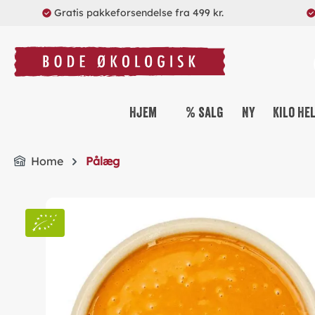
Gratis pakkeforsendelse fra 499 kr.
search
Skip to main navigation
Hjem
% salg
Ny
Kilo He
Home
Pålæg
Skip image gallery