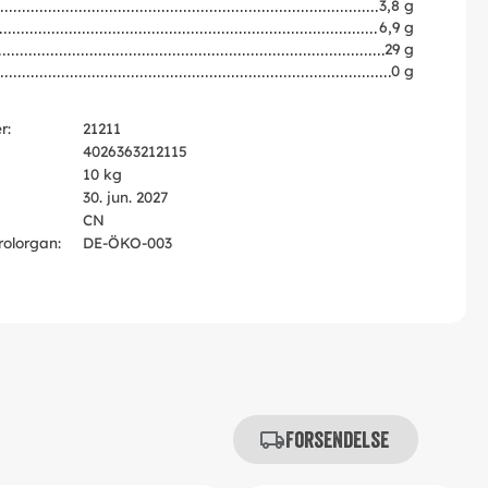
3,8 g
6,9 g
29 g
0 g
r:
21211
4026363212115
10 kg
30. jun. 2027
CN
rolorgan:
DE-ÖKO-003
Forsendelse