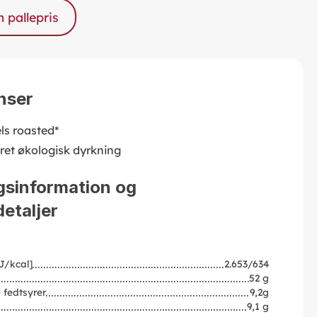
pallepris
nser
ls roasted*
eret økologisk dyrkning
gsinformation og
etaljer
J/kcal]
2.653/634
52 g
 fedtsyrer
9,2g
9,1 g