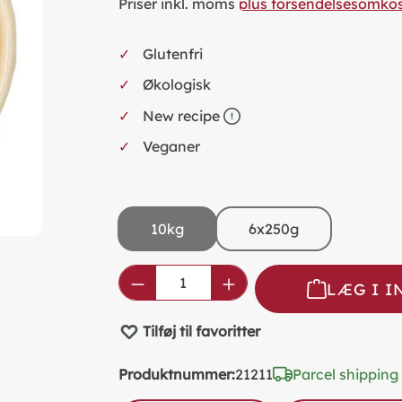
Priser inkl. moms
plus forsendelsesomko
Glutenfri
Økologisk
New recipe
Veganer
10kg
6x250g
Product Quantity: Enter the
LÆG I 
Tilføj til favoritter
Produktnummer:
21211
Parcel shipping