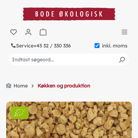
in content
Shopping cart contains 0 items. The cart to
Service
+45 32 / 330 336
inkl. moms
Home
Køkken og produktion
Skip image gallery