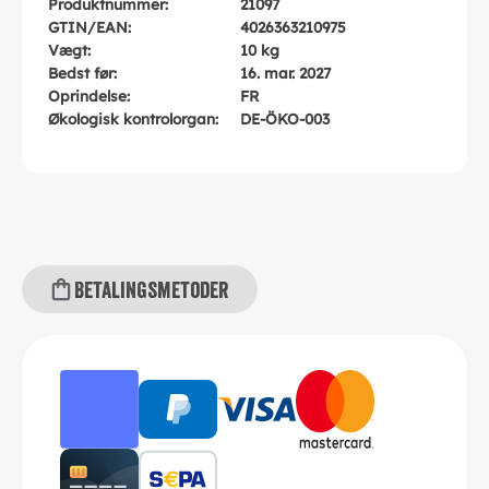
Produktnummer:
21097
GTIN/EAN:
4026363210975
Vægt:
10 kg
Bedst før:
16. mar. 2027
Oprindelse:
FR
Økologisk kontrolorgan:
DE-ÖKO-003
Betalingsmetoder