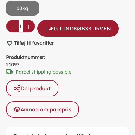
10kg
Product Quantity: Enter the desired amou
LÆG I INDKØBSKURVEN
Tilføj til favoritter
Produktnummer:
21097
Parcel shipping possible
Del produkt
Anmod om pallepris