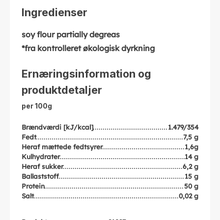
Ingredienser
soy flour partially degreas
*fra kontrolleret økologisk dyrkning
Ernæringsinformation og
produktdetaljer
per 100g
Brændværdi [kJ/kcal]
1.479/354
Fedt
7,5 g
Heraf mættede fedtsyrer
1,6g
Kulhydrater
14 g
Heraf sukker
6,2 g
Ballaststoff
15 g
Protein
50 g
Salt
0,02 g