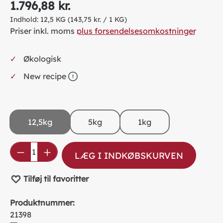
1.796,88 kr.
Indhold:
12,5 KG
(143,75 kr. / 1 KG)
Priser inkl. moms
plus forsendelsesomkostninger
Økologisk
New recipe
12,5kg
5kg
1kg
Product Quantity: Enter the desired amou
LÆG I INDKØBSKURVEN
Tilføj til favoritter
Produktnummer:
21398