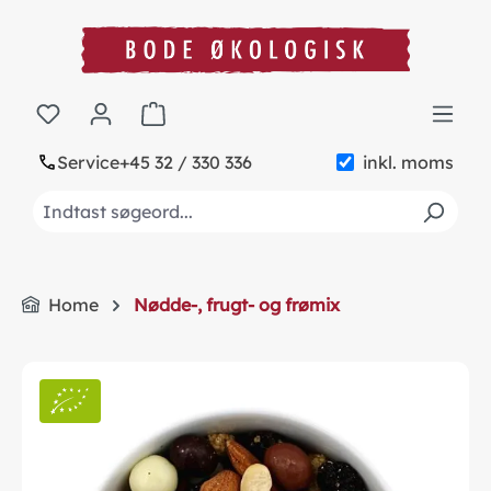
in content
Shopping cart contains 0 items. The cart to
Service
+45 32 / 330 336
inkl. moms
Home
Nødde-, frugt- og frømix
Skip image gallery