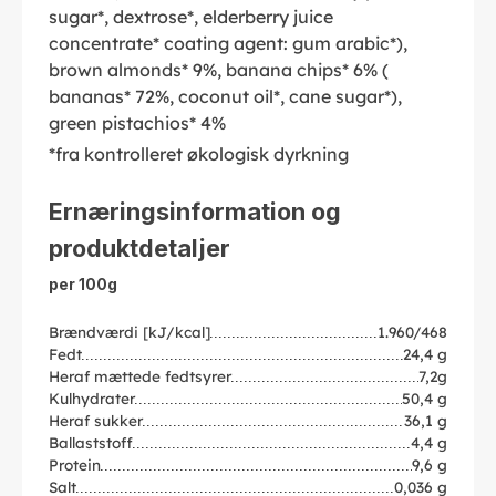
sugar*, dextrose*, elderberry juice
concentrate* coating agent: gum arabic*),
brown almonds* 9%, banana chips* 6% (
bananas* 72%, coconut oil*, cane sugar*),
green pistachios* 4%
*fra kontrolleret økologisk dyrkning
Ernæringsinformation og
produktdetaljer
per 100g
Brændværdi [kJ/kcal]
1.960/468
Fedt
24,4 g
Heraf mættede fedtsyrer
7,2g
Kulhydrater
50,4 g
Heraf sukker
36,1 g
Ballaststoff
4,4 g
Protein
9,6 g
Salt
0,036 g