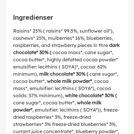
Ingredienser
Raisins* 25% ( raisins* 99.5%, sunflower oil*),
cashews* 25%, mulberries* 16%, blueberries,
raspberries, and strawberry pieces in thre
dark
chocolate* 30% (
cocoa mass*, cane sugar*,
cocoa butter*, highly defatted cocoa powder*
emulsifier: lecithins ( SOYA)*, cocoa: 62%
minimum),
milk chocolate* 30% (
cane sugar*,
cocoa butter*,
whole milk powder*
, cocoa
mass*, emulsifier: lecithins ( SOYA*), cocoa
solids: 37% minimum),
white chocolate* 30% (
cane sugar*, cocoa butter*,
whole milk
powder*
, emulsifier: lecithins ( SOYA*)), freeze-
dried raspberries* 3%, freeze-dried
strawberries* 3% freeze-dried blueberries* 3%,
currant juice concentrate*, blueberry powder*,