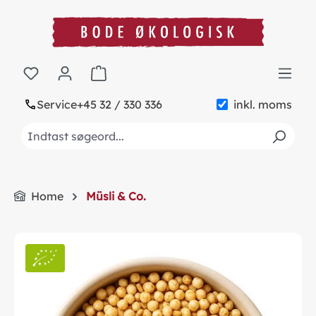
in content
Shopping cart contains 0 items. The cart to
Service
+45 32 / 330 336
inkl. moms
Home
Müsli & Co.
Skip image gallery