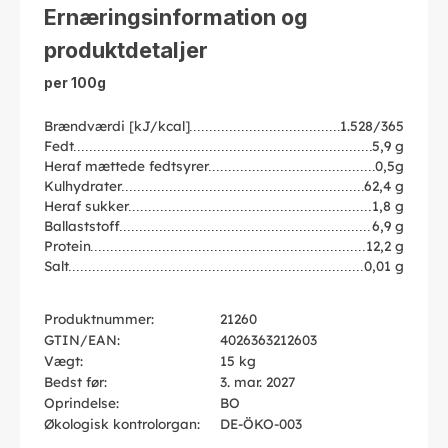
Ernæringsinformation og
produktdetaljer
per 100g
Brændværdi [kJ/kcal]
1.528/365
Fedt
5,9 g
Heraf mættede fedtsyrer
0,5g
Kulhydrater
62,4 g
Heraf sukker
1,8 g
Ballaststoff
6,9 g
Protein
12,2 g
Salt
0,01 g
Produktnummer:
21260
GTIN/EAN:
4026363212603
Vægt:
15 kg
Bedst før:
3. mar. 2027
Oprindelse:
BO
Økologisk kontrolorgan:
DE-ÖKO-003