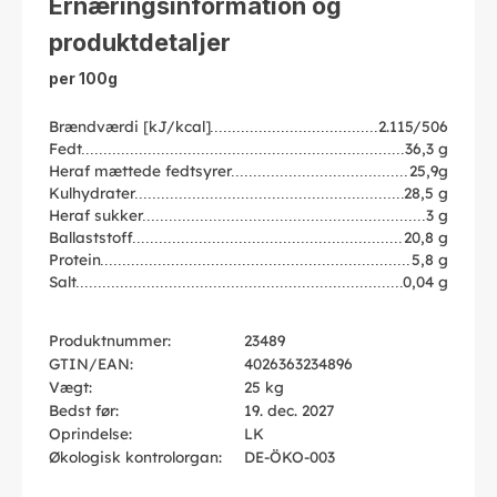
Ernæringsinformation og
produktdetaljer
per 100g
Brændværdi [kJ/kcal]
2.115/506
Fedt
36,3 g
Heraf mættede fedtsyrer
25,9g
Kulhydrater
28,5 g
Heraf sukker
3 g
Ballaststoff
20,8 g
Protein
5,8 g
Salt
0,04 g
Produktnummer:
23489
GTIN/EAN:
4026363234896
Vægt:
25 kg
Bedst før:
19. dec. 2027
Oprindelse:
LK
Økologisk kontrolorgan:
DE-ÖKO-003