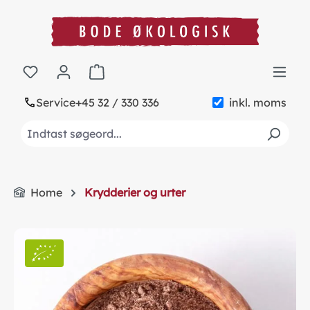
in content
Shopping cart contains 0 items. The cart to
Service
+45 32 / 330 336
inkl. moms
Home
Krydderier og urter
Skip image gallery