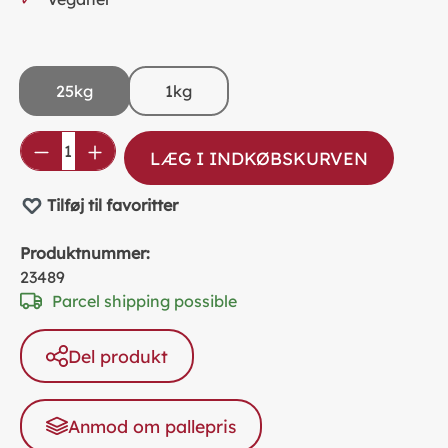
25kg
1kg
Product Quantity: Enter the desired amou
LÆG I INDKØBSKURVEN
Tilføj til favoritter
Produktnummer:
23489
Parcel shipping possible
Del produkt
Anmod om pallepris