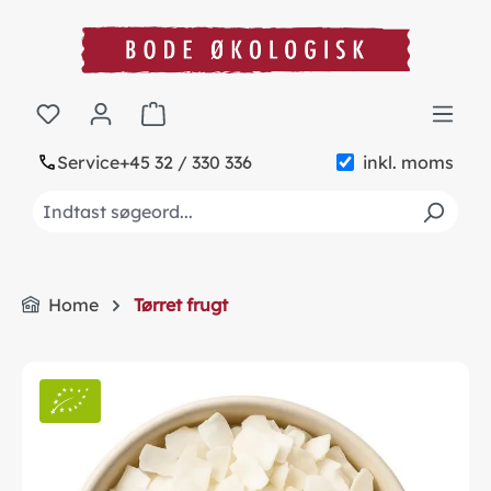
in content
Shopping cart contains 0 items. The cart to
Service
+45 32 / 330 336
inkl. moms
Home
Tørret frugt
Skip image gallery