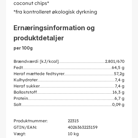
coconut chips*
*fra kontrolleret økologisk dyrkning
Ernæringsinformation og
produktdetaljer
per 100g
Brændværdi [kJ/kcal]
2.801/670
Fedt
64,5 g
Heraf mættede fedtsyrer
57,2g
Kulhydrater
7,4 g
Heraf sukker
7,4 g
Ballaststoff
16,3 g
Protein
6,7 g
Salt
0,09 g
Produktnummer:
22315
GTIN/EAN:
4026363223159
Vægt:
10 kg