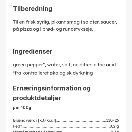
Tilberedning
Til en frisk syrlig, pikant smag i salater, saucer,
på pizza og i brød- og rundstykseje.
Ingredienser
green pepper*, water, salt, acidifier: citric acid
*fra kontrolleret økologisk dyrkning
Ernæringsinformation og
produktdetaljer
per 100g
Brændværdi [kJ/kcal]
110/26
Fedt
0,2 g
Heraf mættede fedtsyrer
0,1g