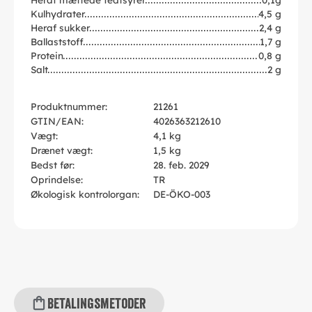
Kulhydrater
4,5 g
Heraf sukker
2,4 g
Ballaststoff
1,7 g
Protein
0,8 g
Salt
2 g
Produktnummer:
21261
GTIN/EAN:
4026363212610
Vægt:
4,1 kg
Drænet vægt:
1,5 kg
Bedst før:
28. feb. 2029
Oprindelse:
TR
Økologisk kontrolorgan:
DE-ÖKO-003
Betalingsmetoder