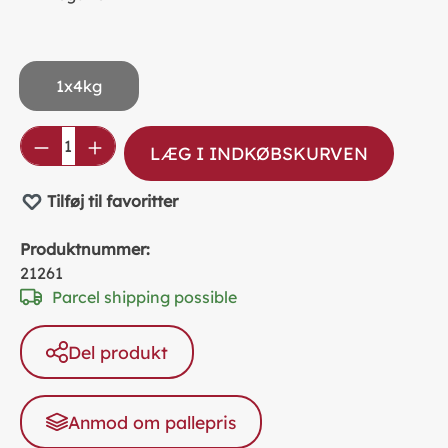
1x4kg
Product Quantity: Enter the desired amou
LÆG I INDKØBSKURVEN
Tilføj til favoritter
Produktnummer:
21261
Parcel shipping possible
Del produkt
Anmod om pallepris