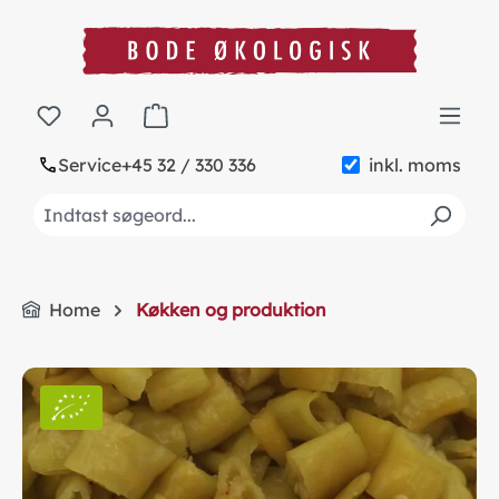
in content
Shopping cart contains 0 items. The cart to
Service
+45 32 / 330 336
inkl. moms
Home
Køkken og produktion
Skip image gallery