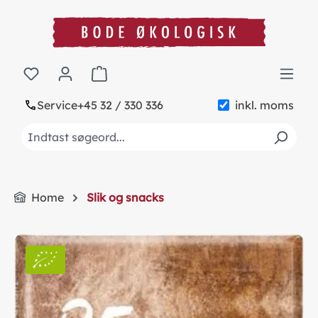
in content
Shopping cart contains 0 items. The cart to
Service
+45 32 / 330 336
inkl. moms
Home
Slik og snacks
Skip image gallery