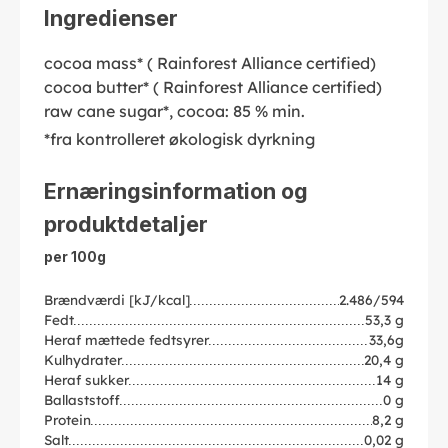
Ingredienser
cocoa mass* ( Rainforest Alliance certified)
cocoa butter* ( Rainforest Alliance certified)
raw cane sugar*, cocoa: 85 % min.
*fra kontrolleret økologisk dyrkning
Ernæringsinformation og
produktdetaljer
per 100g
Brændværdi [kJ/kcal]
2.486/594
Fedt
53,3 g
Heraf mættede fedtsyrer
33,6g
Kulhydrater
20,4 g
Heraf sukker
14 g
Ballaststoff
0 g
Protein
8,2 g
Salt
0,02 g