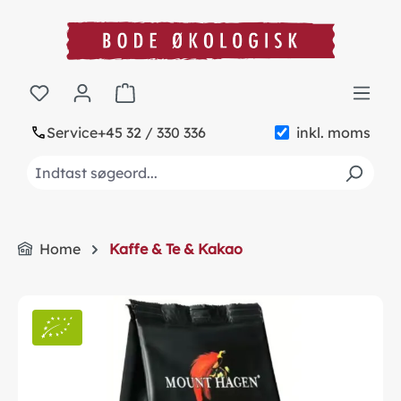
in content
Shopping cart contains 0 items. The cart to
Service
+45 32 / 330 336
inkl. moms
Home
Kaffe & Te & Kakao
Skip image gallery