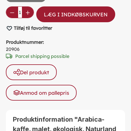
Product Quantity: Enter the desired amou
LÆG I INDKØBSKURVEN
Tilføj til favoritter
Produktnummer:
20906
Parcel shipping possible
Del produkt
Anmod om pallepris
Produktinformation "Arabica-
kaffe, malet, økologisk, Naturland