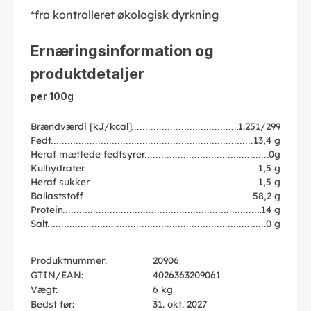
*fra kontrolleret økologisk dyrkning
Ernæringsinformation og
produktdetaljer
per 100g
Brændværdi [kJ/kcal]
1.251/299
Fedt
13,4 g
Heraf mættede fedtsyrer
0g
Kulhydrater
1,5 g
Heraf sukker
1,5 g
Ballaststoff
58,2 g
Protein
14 g
Salt
0 g
Produktnummer:
20906
GTIN/EAN:
4026363209061
Vægt:
6 kg
Bedst før:
31. okt. 2027