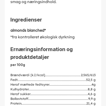
smag og næringsindhold.
Ingredienser
almonds blanched*
*fra kontrolleret økologisk dyrkning
Ernæringsinformation og
produktdetaljer
per 100g
Brændværdi [kJ/kcal]
2.565/613
Fedt
52,5 g
Heraf mættede fedtsyrer
4g
Kulhydrater
8,8 g
Heraf sukker
4,6 g
Ballaststoff
9,9 g
Protein
21,4 g