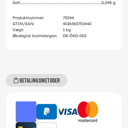
Salt
0,048 g
Produktnummer:
75044
GTIN/EAN:
4026363750440
Vægt:
1 kg
Økologisk kontrolorgan:
DE-ÖKO-003
Betalingsmetoder