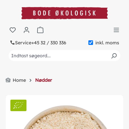
in content
Shopping cart contains 0 items. The cart to
Service
+45 32 / 330 336
inkl. moms
Home
Nødder
Skip image gallery